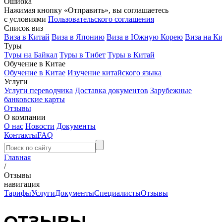
Ошибка
Нажимая кнопку «Отправить», вы соглашаетесь
с условиями
Пользовательского соглашения
Список виз
Виза в Китай
Виза в Японию
Виза в Южную Корею
Виза на К
Туры
Туры на Байкал
Туры в Тибет
Туры в Китай
Обучение в Китае
Обучение в Китае
Изучение китайского языка
Услуги
Услуги переводчика
Доставка документов
Зарубежные
банковские карты
Отзывы
О компании
О нас
Новости
Документы
Контакты
FAQ
Главная
/
Отзывы
навигация
Тарифы
Услуги
Документы
Специалисты
Отзывы